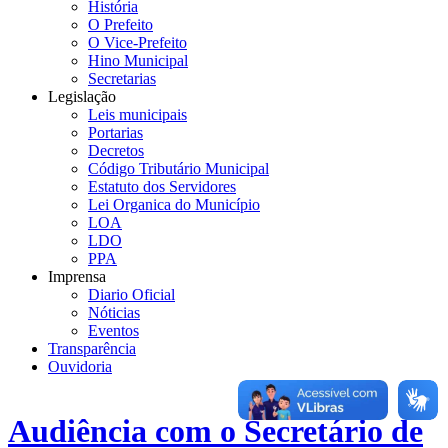
História
O Prefeito
O Vice-Prefeito
Hino Municipal
Secretarias
Legislação
Leis municipais
Portarias
Decretos
Código Tributário Municipal
Estatuto dos Servidores
Lei Organica do Município
LOA
LDO
PPA
Imprensa
Diario Oficial
Nóticias
Eventos
Transparência
Ouvidoria
Audiência com o Secretário de