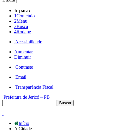
Ir para:
1
Conteúdo
2
Menu
3
Busca
4
Rodapé
Acessibilidade
Aumentar
Diminuir
Contraste
Email
Transparência Fiscal
Prefeitura de Jericó – PB
Início
A Cidade