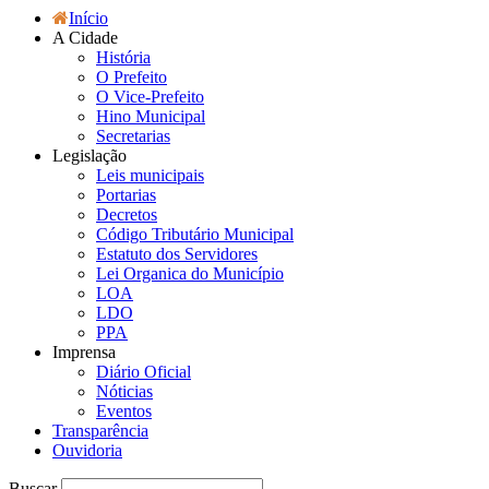
Início
A Cidade
História
O Prefeito
O Vice-Prefeito
Hino Municipal
Secretarias
Legislação
Leis municipais
Portarias
Decretos
Código Tributário Municipal
Estatuto dos Servidores
Lei Organica do Município
LOA
LDO
PPA
Imprensa
Diário Oficial
Nóticias
Eventos
Transparência
Ouvidoria
Buscar