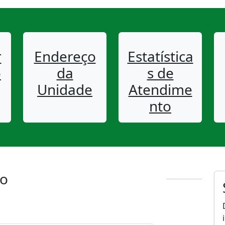
r
Endereço
Estatística
o
da
s de
Unidade
Atendime
nto
to