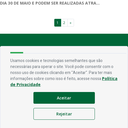
DIA 30 DE MAIO E PODEM SER REALIZADAS ATRA...
1
2
»
Endereço
Rua Praça Frei Damião, SN - Centro - CEP 58.830-000
Usamos cookies e tecnologias semelhantes que são
necessárias para operar o site. Você pode consentir com o
Contato
nosso uso de cookies clicando em "Aceitar". Para ter mais
informações sobre como isso é feito, acesse nossa
Política
Telefone:
(83) 3435-1087
de Privacidade
.
Email:
ouvidoria@jerico.pb.gov.br
Aceitar
Horário De Funcionamento
Expediente:
De segunda à sexta, das 08h às 13h
Rejeitar
Redes Socias