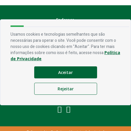
Endereço
Rua Praça Frei Damião, SN - Centro - CEP 58.830-000
Usamos cookies e tecnologias semelhantes que são
necessárias para operar o site. Você pode consentir com o
Contato
nosso uso de cookies clicando em "Aceitar". Para ter mais
informações sobre como isso é feito, acesse nossa
Política
Telefone:
(83) 3435-1087
de Privacidade
.
Email:
ouvidoria@jerico.pb.gov.br
Aceitar
Horário De Funcionamento
Expediente:
De segunda à sexta, das 08h às 13h
Rejeitar
Redes Socias