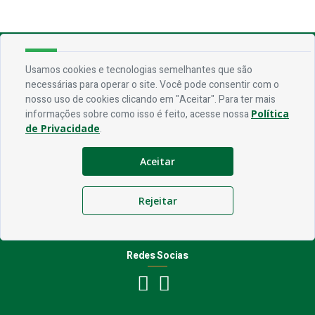
Endereço
Usamos cookies e tecnologias semelhantes que são
necessárias para operar o site. Você pode consentir com o
Rua Praça Frei Damião, SN - Centro - CEP 58.830-000
nosso uso de cookies clicando em "Aceitar". Para ter mais
informações sobre como isso é feito, acesse nossa
Política
Contato
de Privacidade
.
Telefone:
(83) 3435-1087
Aceitar
Email:
ouvidoria@jerico.pb.gov.br
Horário De Funcionamento
Rejeitar
Expediente:
De segunda à sexta, das 08h às 13h
Redes Socias