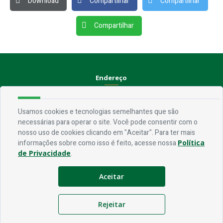
Download
Compartilhar
Compartilhar
Compartilhar
Endereço
Rua Praça Frei Damião, SN - Centro - CEP 58.830-000
Usamos cookies e tecnologias semelhantes que são
Contato
necessárias para operar o site. Você pode consentir com o
nosso uso de cookies clicando em "Aceitar". Para ter mais
Telefone:
(83) 3435-1087
informações sobre como isso é feito, acesse nossa
Política
Email:
ouvidoria@jerico.pb.gov.br
de Privacidade
.
Horário De Funcionamento
Aceitar
Expediente:
De segunda à sexta, das 08h às 13h
Rejeitar
Redes Socias