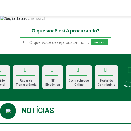
O que você está procurando?
BUSCAR
ário
Radar da
NF
Contracheque
Portal do
Out
cial
Transparência
Eletrônica
Online
Contribuinte
Serv
NOTÍCIAS