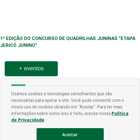
1ª EDIÇÃO DO CONCURSO DE QUADRILHAS JUNINAS “ETAPA
JERICÓ JUNINO”
+ eventos
Usamos cookies e tecnologias semelhantes que são
necessárias para operar o site. Você pode consentir com o
nosso uso de cookies clicando em "Aceitar". Para ter mais
informações sobre como isso é feito, acesse nossa
Política
Endereço
de Privacidade
.
Rua Praça Frei Damião, SN - Centro - CEP 58.830-000
Aceitar