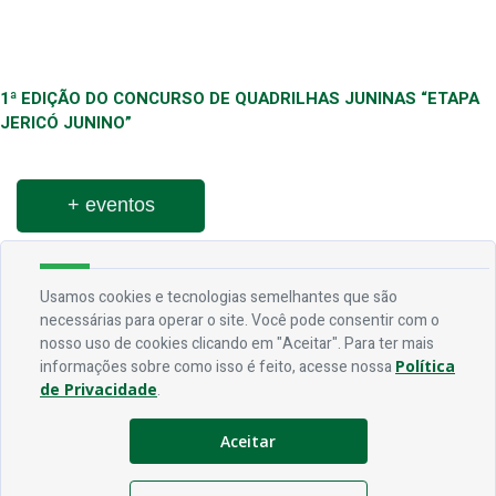
1ª EDIÇÃO DO CONCURSO DE QUADRILHAS JUNINAS “ETAPA
JERICÓ JUNINO”
+ eventos
Usamos cookies e tecnologias semelhantes que são
necessárias para operar o site. Você pode consentir com o
nosso uso de cookies clicando em "Aceitar". Para ter mais
informações sobre como isso é feito, acesse nossa
Política
Endereço
de Privacidade
.
Rua Praça Frei Damião, SN - Centro - CEP 58.830-000
Aceitar
Contato