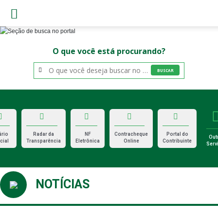
O que você está procurando?
BUSCAR
ário
Radar da
NF
Contracheque
Portal do
Out
cial
Transparência
Eletrônica
Online
Contribuinte
Serv
NOTÍCIAS